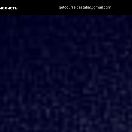
иалисты
getcourse.castalia@gmail.com