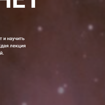
т и научить
ждая лекция
й.