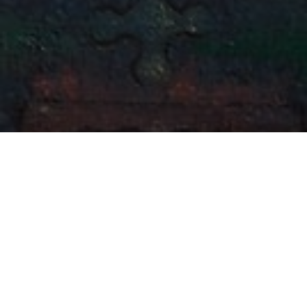
О чём курс?
На курсе мы рассмотрим общее понятие Архетипа в
юнгианской модели структуры личности. Кратко изучим
существующие Архетипы и остановимся на Великой
Матери, в ее динамизме, символизме и чувственном
содержании. Рассмотрим законы бессознательного в