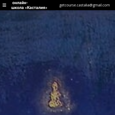
онлайн-
getcourse.castalia@gmail.com
школа «Касталия»