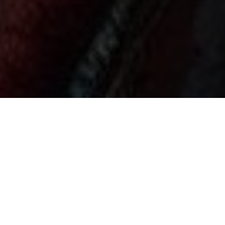
О чём курс?
Северная традиция имеет множество тайн и загадок.
Данные циклы лекций направлены на погружение в этот
удивительный мир от практика и опытного шамана, и
раскрытие той красоты, которая отражается в
традиционном шаманизме. Мы будем изучать